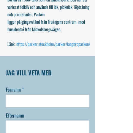
varierat folkliv och används till lek, picknick, löpträning
och promenader. Parken
ligger på gångavstånd från Fruängens centrum, med
huvudentré från Mickelsbergsvägen.
Länk:
https://parker.stockholm/parker/langbroparken/
JAG VILL VETA MER
Förnamn
Efternamn